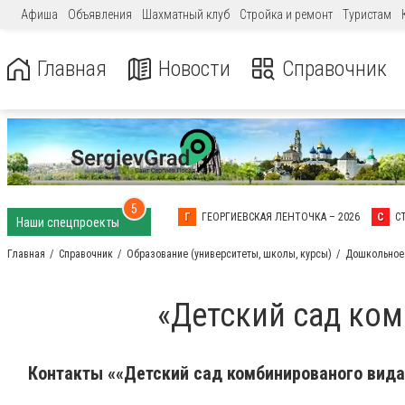
Афиша
Объявления
Шахматный клуб
Стройка и ремонт
Туристам
Главная
Новости
Справочник
5
Г
ГЕОРГИЕВСКАЯ ЛЕНТОЧКА – 2026
С
С
Наши спецпроекты
Главная
Справочник
Образование (университеты, школы, курсы)
Дошкольное 
«Детский сад ко
Контакты ««Детский сад комбинированого вида