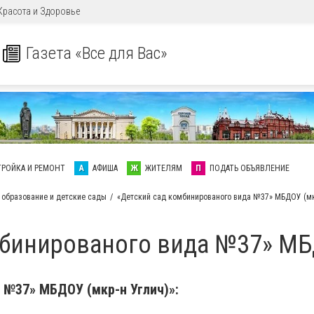
Красота и Здоровье
Газета «Все для Вас»
ТРОЙКА И РЕМОНТ
А
АФИША
Ж
ЖИТЕЛЯМ
П
ПОДАТЬ ОБЪЯВЛЕНИЕ
образование и детские сады
«Детский сад комбинированого вида №37» МБДОУ (мк
мбинированого вида №37» МБД
 №37» МБДОУ (мкр-н Углич)»: