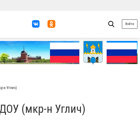
Войти
р-н Углич)
ОУ (мкр-н Углич)