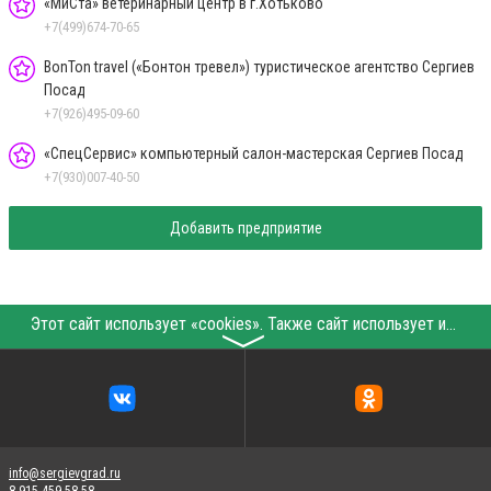
«МиСта» ветеринарный центр в г.Хотьково
+7(499)674-70-65
BonTon travel («Бонтон тревел») туристическое агентство Сергиев
Посад
+7(926)495-09-60
«СпецСервис» компьютерный салон-мастерская Сергиев Посад
+7(930)007-40-50
Добавить предприятие
Этот сайт использует «cookies». Также сайт использует интернет-сервис для сбора технических данных касательно посетителей с целью получения маркетинговой и статистической информации. Условия обработки данных посетителей сайта см.
〉
info@sergievgrad.ru