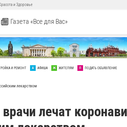
Красота и Здоровье
Газета «Все для Вас»
ТРОЙКА И РЕМОНТ
А
АФИША
Ж
ЖИТЕЛЯМ
П
ПОДАТЬ ОБЪЯВЛЕНИЕ
оссийским лекарством
 врачи лечат коронав