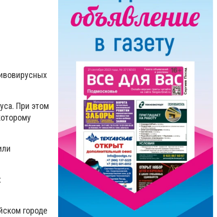
тивовирусных
уса. При этом
которому
или
х
йском городе