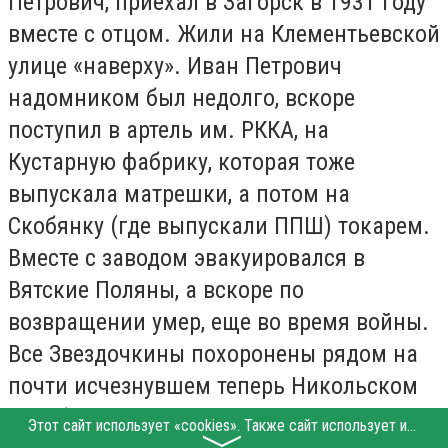
Петрович, приехал в Загорск в 1931 году
вместе с отцом. Жили на Клементьевской
улице «наверху». Иван Петрович
надомником был недолго, вскоре
поступил в артель им. РККА, на
Кустарную фабрику, которая тоже
выпускала матрешки, а потом на
Скобянку (где выпускали ППШ) токарем.
Вместе с заводом эвакуировался в
Вятские Поляны, а вскоре по
возвращении умер, еще во время войны.
Все Звездочкины похоронены рядом на
почти исчезнувшем теперь Никольском
кладбище.
Этот сайт использует «cookies». Также сайт использует интернет-сервис для сбора технических данных касательно посетителей с целью получения маркетинговой и статистической информации. Условия обработки данных посетителей сайта см.
〉