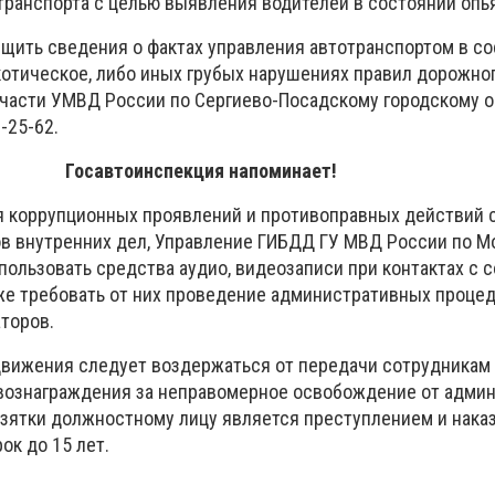
транспорта с целью выявления водителей в состоянии опь
бщить сведения о фактах управления автотранспортом в с
котическое, либо иных грубых нарушениях правил дорожно
части УМВД России по Сергиево-Посадскому городскому ок
-25-62.
Госавтоинспекция напоминает!
 коррупционных проявлений и противоправных действий 
в внутренних дел, Управление ГИБДД ГУ МВД России по М
пользовать средства аудио, видеозаписи при контактах с 
кже требовать от них проведение административных процед
торов.
движения следует воздержаться от передачи сотрудника
вознаграждения за неправомерное освобождение от адми
взятки должностному лицу является преступлением и нака
ок до 15 лет.