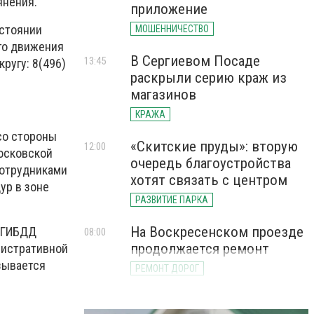
янения.
приложение
остоянии
МОШЕННИЧЕСТВО
го движения
В Сергиевом Посаде
13:45
ругу: 8(496)
раскрыли серию краж из
магазинов
КРАЖА
со стороны
«Скитские пруды»: вторую
12:00
осковской
очередь благоустройства
сотрудниками
хотят связать с центром
ур в зоне
РАЗВИТИЕ ПАРКА
На Воскресенском проезде
м ГИБДД
08:00
продолжается ремонт
нистративной
зывается
РЕМОНТ ДОРОГ