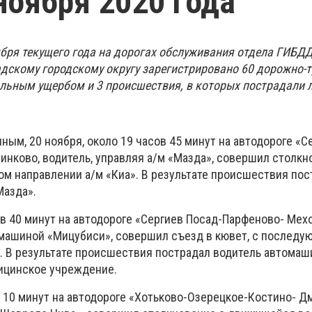
 ноября 2020 года
ноября текущего года на дорогах обслуживания отдела ГИБ
адскому городскому округу зарегистрировано 60 дорожно-
льным ущербом и 3 происшествия, в которых пострадали 
ым, 20 ноября, около 19 часов 45 минут на автодороге «С
линково, водитель, управляя а/м «Мазда», совершил столкн
м направлении а/м «Киа». В результате происшествия пос
Мазда».
ов 40 минут на автодороге «Сергиев Посад-Парфеново- Мехо
омашиной «Мицубиси», совершил съезд в кювет, с послед
). В результате происшествия пострадал водитель автомаш
ицинское учреждение.
в 10 минут на автодороге «Хотьково-Озерецкое-Костино- Д