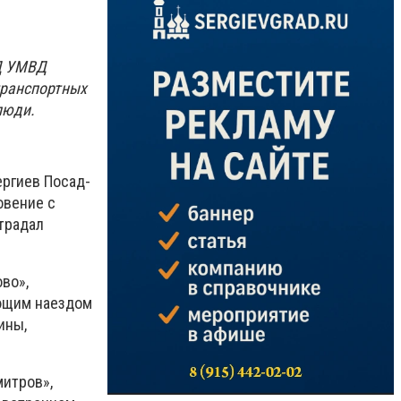
ДД УМВД
транспортных
люди.
ергиев Посад-
овение с
традал
во»,
ующим наездом
ины,
митров»,