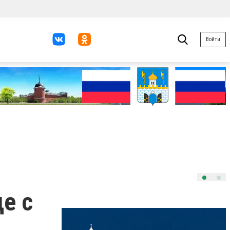
Войти
е с