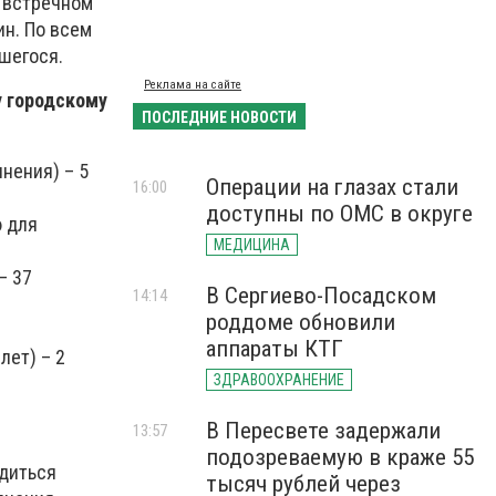
о встречном
ин. По всем
шегося.
Реклама на сайте
 городскому
ПОСЛЕДНИЕ НОВОСТИ
нения) – 5
Операции на глазах стали
16:00
доступны по ОМС в округе
ю для
МЕДИЦИНА
– 37
В Сергиево-Посадском
14:14
роддоме обновили
аппараты КТГ
лет) – 2
ЗДРАВООХРАНЕНИЕ
В Пересвете задержали
13:57
подозреваемую в краже 55
одиться
тысяч рублей через