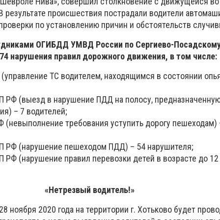
 «Шевроле Нива», совершил столкновение с движущейся в
 В результате происшествия пострадали водители автомаш
проверки по установлению причин и обстоятельств случив
удниками ОГИБДД УМВД России по Сергиево-Посадскому
74 нарушения правил дорожного движения, в том числе:
Ф (управление ТС водителем, находящимся в состоянии опья
оАП РФ (выезд в нарушение ПДД на полосу, предназначенну
я) – 7 водителей;
РФ (невыполнение требования уступить дорогу пешеходам) 
оАП РФ (нарушение пешеходом ПДД) – 54 нарушителя;
оАП РФ (нарушение правил перевозки детей в возрасте до 12 
«Нетрезвый водитель!»
. 28 ноября 2020 года на территории г. Хотьково будет пров