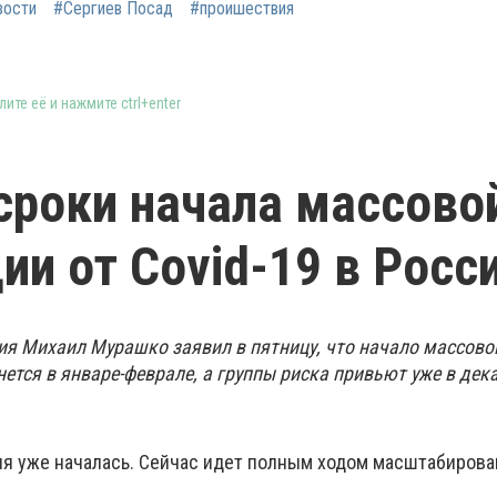
вости
#Сергиев Посад
#проишествия
ите её и нажмите ctrl+enter
сроки начала массово
ии от Covid-19 в Росс
я Михаил Мурашко заявил в пятницу, что начало массово
чнется в январе-феврале, а группы риска привьют уже в дек
ция уже началась. Сейчас идет полным ходом масштабиров