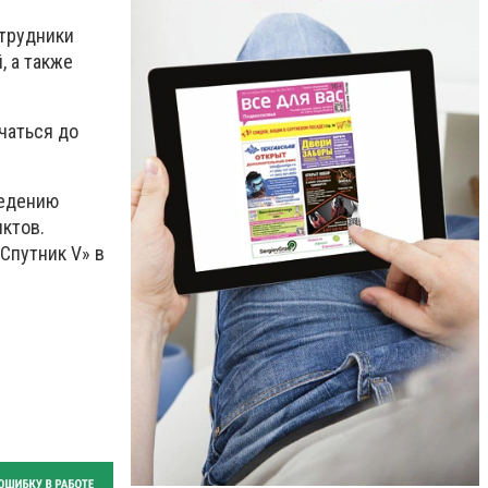
отрудники
, а также
чаться до
ведению
нктов.
Спутник V» в