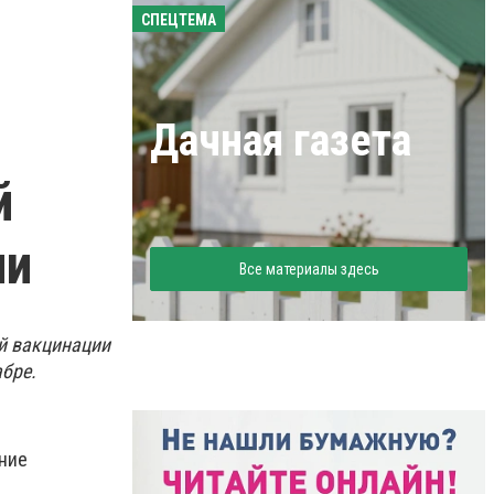
СПЕЦТЕМА
Дачная газета
й
ии
Все материалы здесь
й вакцинации
абре.
ание