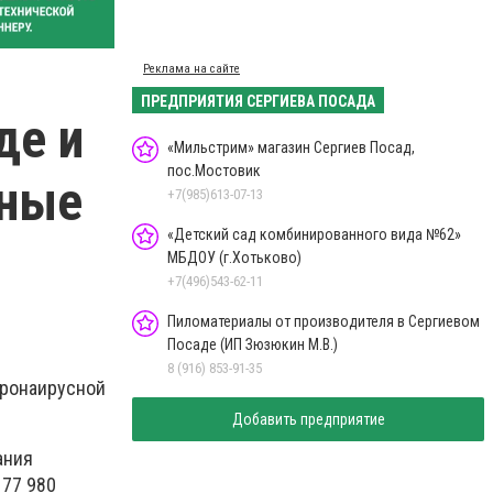
Реклама на сайте
ПРЕДПРИЯТИЯ СЕРГИЕВА ПОСАДА
де и
«Мильстрим» магазин Сергиев Посад,
пос.Мостовик
нные
+7(985)613-07-13
«Детский сад комбинированного вида №62»
МБДОУ (г.Хотьково)
+7(496)543-62-11
Пиломатериалы от производителя в Сергиевом
Посаде (ИП Зюзюкин М.В.)
8 (916) 853-91-35
оронаирусной
Добавить предприятие
ания
 77 980