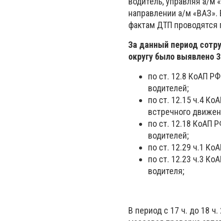
водитель, управляя а/м
направлении а/м «ВАЗ».
фактам ДТП проводятся 
За данный период сотр
округу было выявлено 3
по ст. 12.8 КоАП Р
водителей;
по ст. 12.15 ч.4 К
встречного движени
по ст. 12.18 КоАП 
водителей;
по ст. 12.29 ч.1 К
по ст. 12.23 ч.3 К
водителя;
В период с 17 ч. до 18 ч