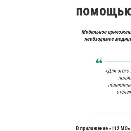
помощью
Мобильное приложени
необходимое медици
«Для этого
полис
поликлини
отслеж
В приложение «112 МО»