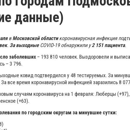
по городам Подмоско
ие данные)
раля
в
Московской области
коронавирусная инфекция подт
век
.
За выходные
COVID-19 обнаружили у
2 151 пациента
.
сло заболевших
– 193 810 человек. Выздоровели и выписа
ь – 3 796.
ыходные ковид подтвердился у 48 тестируемых. За минув
 За все время коронавирусной инфекцией заразились 8 077
новым случаям коронавируса на 1 февраля: Люберцы (+97)
енское (+63).
олевания по городским округам за минувшие сутки:
8)