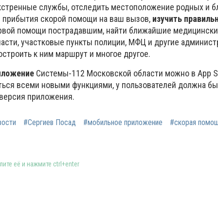
стренные службы, отследить местоположение родных и бл
я
прибытия скорой помощи на ваш вызов,
изучить правиль
рвой помощи пострадавшим, найти ближайшие медицинск
асти, участковые пункты полиции, МФЦ и другие админис
остроить к ним маршрут и многое другое.
иложение
Системы-112 Московской области можно в App St
аться всеми новыми функциями, у пользователей должна бы
 версия приложения.
вости
#Сергиев Посад
#мобильное приложение
#скорая помо
ите её и нажмите ctrl+enter