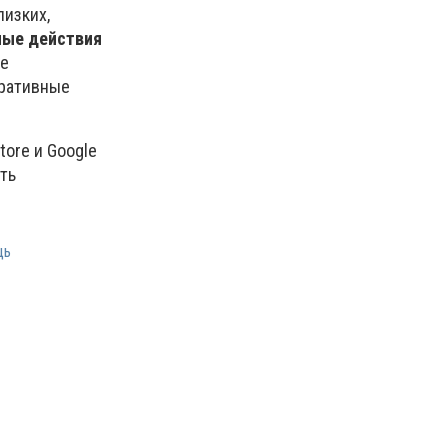
изких,
ные действия
ие
тративные
ore и Google
ть
щь