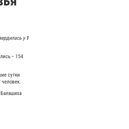
вья
вердилась у
1
лись – 154
шие сутки
 человек.
, Балашиха