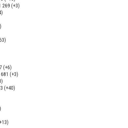
 269 (+3)
4)
)
63)
7 (+6)
681 (+3)
0)
3 (+40)
)
)
+13)