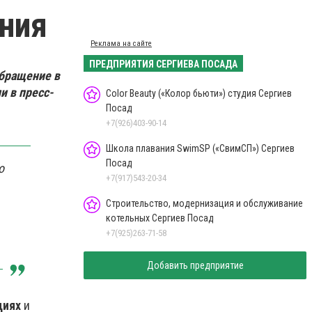
ния
Реклама на сайте
ПРЕДПРИЯТИЯ СЕРГИЕВА ПОСАДА
бращение в
 в пресс-
Color Beauty («Колор бьюти») студия Сергиев
Посад
+7(926)403-90-14
Школа плавания SwimSP («СвимСП») Сергиев
Посад
о
+7(917)543-20-34
Строительство, модернизация и обслуживание
котельных Сергиев Посад
+7(925)263-71-58
Добавить предприятие
циях
и