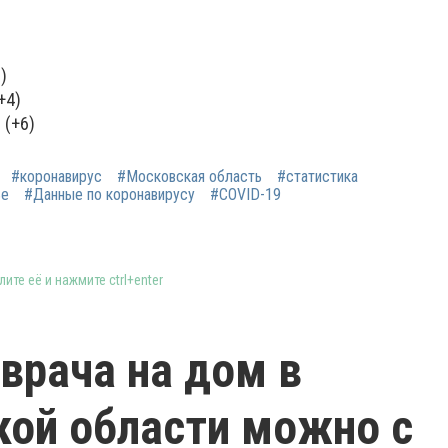
)
+4)
 (+6)
#коронавирус
#Московская область
#статистика
ье
#Данные по коронавирусу
#COVID-19
ите её и нажмите ctrl+enter
врача на дом в
ой области можно с