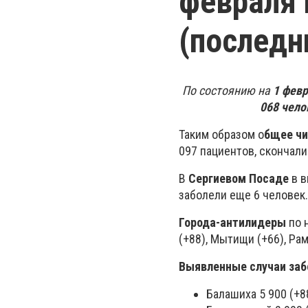
февраля 
(последн
По состоянию на
1 фев
068 чело
Таким образом о
бщее чи
097 пациентов, скончалис
В
Сергиевом Посаде
в в
заболели еще 6 человек.
Города-антилидеры
по 
(+88), Мытищи (+66), Рам
Выявленные случаи заб
Балашиха 5 900 (+8