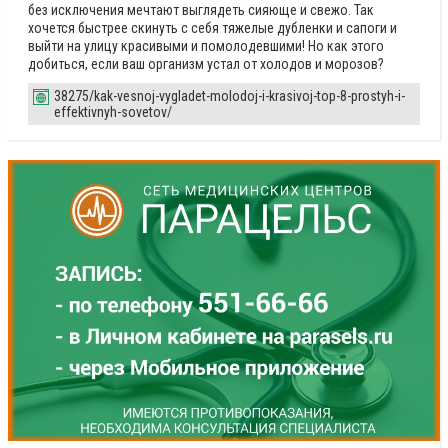
без исключения мечтают выглядеть сияюще и свежо. Так
хочется быстрее скинуть с себя тяжелые дубленки и сапоги и
выйти на улицу красивыми и помолодевшими! Но как этого
добиться, если ваш организм устал от холодов и морозов?
38275/kak-vesnoj-vygladet-molodoj-i-krasivoj-top-8-prostyh-i-
effektivnyh-sovetov/