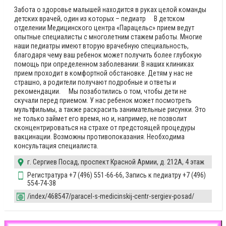
Забота о здоровье малышей находится в руках целой команды
детских врачей, один из которых – педиатр ⠀ В детском
отделении Медицинского центра «Парацельс» прием ведут
опытные специалисты с многолетним стажем работы. Многие
наши педиатры имеют вторую врачебную специальность,
благодаря чему ваш ребенок может получить более глубокую
помощь при определенном заболевании: В наших клиниках
прием проходит в комфортной обстановке. Детям у нас не
страшно, а родители получают подробные и ответы и
рекомендации. ⠀ Мы позаботились о том, чтобы дети не
скучали перед приемом. У нас ребенок может посмотреть
мультфильмы, а также раскрасить занимательные рисунки. Это
не только займет его время, но и, например, не позволит
сконцентрироваться на страхе от предстоящей процедуры
вакцинации. Возможны противопоказания. Необходима
консультация специалиста.
г. Сергиев Посад, проспект Красной Армии, д. 212А, 4 этаж
Регистратура +7 (496) 551-66-66, Запись к педиатру +7 (496)
554-74-38
/index/468547/paracel-s-medicinskij-centr-sergiev-posad/