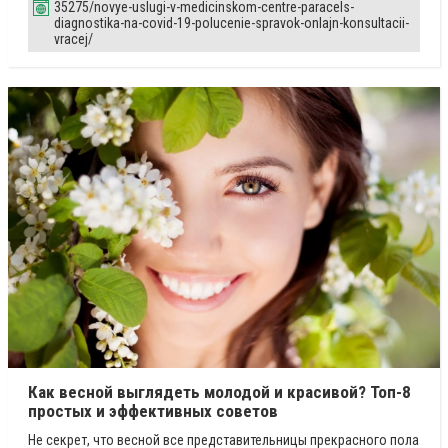
35275/novye-uslugi-v-medicinskom-centre-paracels-
diagnostika-na-covid-19-polucenie-spravok-onlajn-konsultacii-
vracej/
Как весной выглядеть молодой и красивой? Топ-8
простых и эффективных советов
Не секрет, что весной все представительницы прекрасного пола