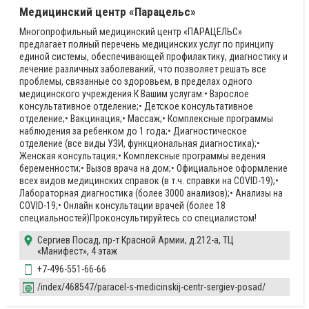
Медицинский центр «Парацельс»
Многопрофильный медицинский центр «ПАРАЦЕЛЬС»
предлагает полный перечень медицинских услуг по принципу
единой системы, обеспечивающей профилактику, диагностику и
лечение различных заболеваний, что позволяет решать все
проблемы, связанные со здоровьем, в пределах одного
медицинского учреждения.К Вашим услугам:• Взрослое
консультативное отделение;• Детское консультативное
отделение;• Вакцинация;• Массаж;• Комплексные программы
наблюдения за ребенком до 1 года;• Диагностическое
отделение (все виды УЗИ, функциональная диагностика);•
Женская консультация;• Комплексные программы ведения
беременности;• Вызов врача на дом;• Официальное оформление
всех видов медицинских справок (в т.ч. справки на COVID-19);•
Лабораторная диагностика (более 3000 анализов);• Анализы на
COVID-19;• Онлайн консультации врачей (более 18
специальностей)Проконсультируйтесь со специалистом!
Сергиев Посад, пр-т Красной Армии, д.212-а, ТЦ
«Манифест», 4 этаж
+7-496-551-66-66
/index/468547/paracel-s-medicinskij-centr-sergiev-posad/