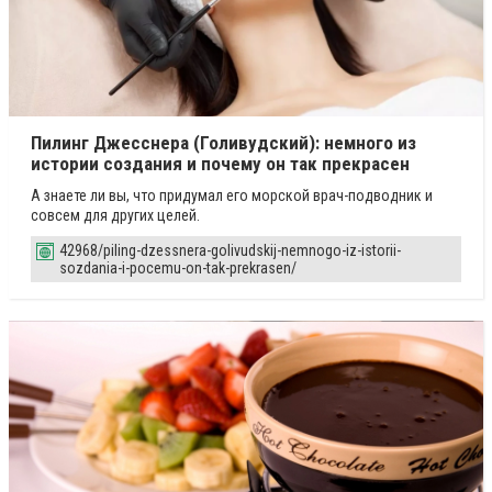
Пилинг Джесснера (Голивудский): немного из
истории создания и почему он так прекрасен
А знаете ли вы, что придумал его морской врач-подводник и
совсем для других целей.
42968/piling-dzessnera-golivudskij-nemnogo-iz-istorii-
sozdania-i-pocemu-on-tak-prekrasen/