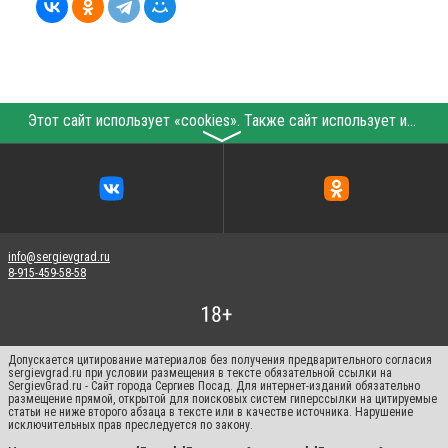
Этот сайт использует «cookies». Также сайт использует интернет-сервис для сбора технических данных касательно посетителей с целью получения маркетинговой и статистической информации. Условия обработки данных посетителей сайта см.
〉
info@sergievgrad.ru
8-915-459-58-58
Допускается цитирование материалов без получения предварительного согласия
sergievgrad.ru при условии размещения в тексте обязательной ссылки на
SergievGrad.ru - Сайт города Сергиев Посад. Для интернет-изданий обязательно
размещение прямой, открытой для поисковых систем гиперссылки на цитируемые
статьи не ниже второго абзаца в тексте или в качестве источника. Нарушение
исключительных прав преследуется по закону.