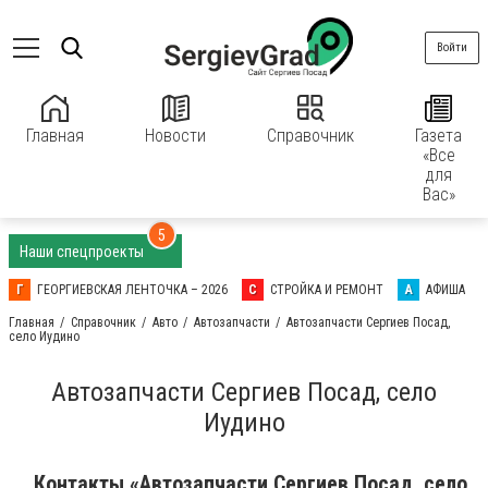
Войти
Главная
Новости
Справочник
Газета
«Все
для
Вас»
5
Наши спецпроекты
Г
ГЕОРГИЕВСКАЯ ЛЕНТОЧКА – 2026
С
СТРОЙКА И РЕМОНТ
А
АФИША
Главная
Справочник
Авто
Автозапчасти
Автозапчасти Сергиев Посад,
село Иудино
Автозапчасти Сергиев Посад, село
Иудино
Контакты «Автозапчасти Сергиев Посад, село