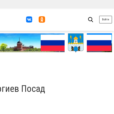
Войти
ргиев Посад