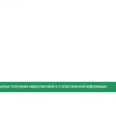
Этот сайт использует «cookies». Также сайт использует интернет-сервис для сбора технических данных касательно посетителей с целью получения маркетинговой и статистической информации. Условия обработки данных посетителей сайта см.