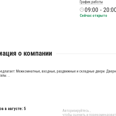
График работы
09:00 - 20:0
Сейчас открыто
ация о компании
редлагает: Межкомнатные, входные, раздвижные и складные двери. Двер
лы. ...
в в августе: 5
Авторизируйтесь
,
чтобы оценить и порекомендоват