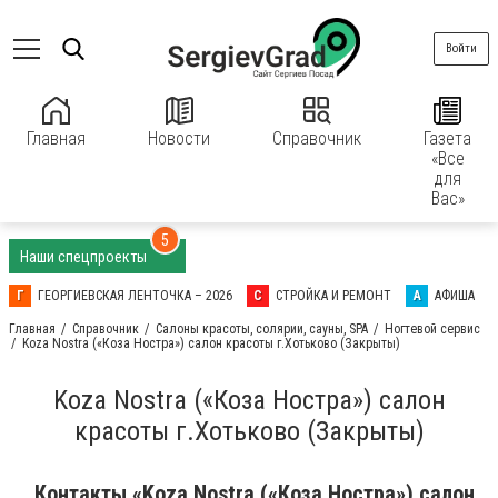
Войти
Главная
Новости
Справочник
Газета
«Все
для
Вас»
5
Наши спецпроекты
Г
ГЕОРГИЕВСКАЯ ЛЕНТОЧКА – 2026
С
СТРОЙКА И РЕМОНТ
А
АФИША
Главная
Справочник
Салоны красоты, солярии, сауны, SPA
Ногтевой сервис
Koza Nostra («Коза Ностра») салон красоты г.Хотьково (Закрыты)
Koza Nostra («Коза Ностра») салон
красоты г.Хотьково (Закрыты)
Контакты «Koza Nostra («Коза Ностра») салон