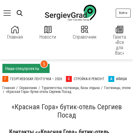
Войти
Главная
Новости
Справочник
Газета
«Все
для
Вас»
5
Наши спецпроекты
Г
ГЕОРГИЕВСКАЯ ЛЕНТОЧКА – 2026
С
СТРОЙКА И РЕМОНТ
А
АФИША
Главная
Справочник
Турагентства, гостиницы, базы отдыха
Гостиницы, отели
«Красная Гора» бутик-отель Сергиев Посад
«Красная Гора» бутик-отель Сергиев
Посад
Контакты ««Красная Гора» бутик-отель