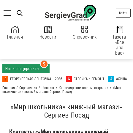
Войти
Главная
Новости
Справочник
Газета
«Все
для
Вас»
5
Наши спецпроекты
Г
ГЕОРГИЕВСКАЯ ЛЕНТОЧКА – 2026
С
СТРОЙКА И РЕМОНТ
А
АФИША
Главная
Справочник
Шоппинг
Канцелярские товары, открытки
«Мир
школьника» книжный магазин Сергиев Посад
«Мир школьника» книжный магазин
Сергиев Посад
Контакты ««Мир школьника» книжный