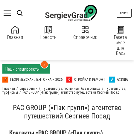
Войти
Главная
Новости
Справочник
Газета
«Все
для
Вас»
5
Наши спецпроекты
Г
ГЕОРГИЕВСКАЯ ЛЕНТОЧКА – 2026
С
СТРОЙКА И РЕМОНТ
А
АФИША
Главная
Справочник
Турагентства, гостиницы, базы отдыха
Турагентства,
турфирмы
PAC GROUP («Пак групп») агентство путешествий Сергиев Посад
PAC GROUP («Пак групп») агентство
путешествий Сергиев Посад
Контакты «PAC GROUP («Пак групп»)