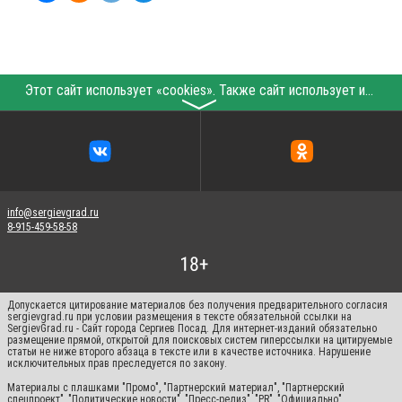
Этот сайт использует «cookies». Также сайт использует интернет-сервис для сбора технических данных касательно посетителей с целью получения маркетинговой и статистической информации. Условия обработки данных посетителей сайта см.
〉
info@sergievgrad.ru
8-915-459-58-58
Допускается цитирование материалов без получения предварительного согласия
sergievgrad.ru при условии размещения в тексте обязательной ссылки на
SergievGrad.ru - Сайт города Сергиев Посад. Для интернет-изданий обязательно
размещение прямой, открытой для поисковых систем гиперссылки на цитируемые
статьи не ниже второго абзаца в тексте или в качестве источника. Нарушение
исключительных прав преследуется по закону.
Материалы с плашками "Промо", "Партнерский материал", "Партнерский
спецпроект", "Политические новости", "Пресс-релиз", "PR", "Официально"