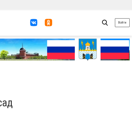
Войти
сад