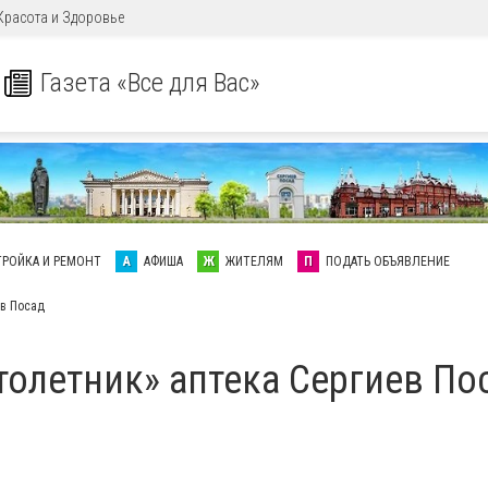
Красота и Здоровье
Газета «Все для Вас»
ТРОЙКА И РЕМОНТ
А
АФИША
Ж
ЖИТЕЛЯМ
П
ПОДАТЬ ОБЪЯВЛЕНИЕ
ев Посад
толетник» аптека Сергиев По