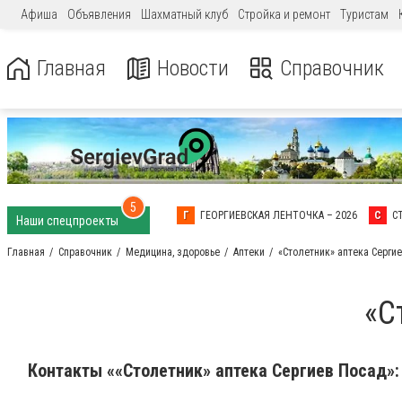
Афиша
Объявления
Шахматный клуб
Стройка и ремонт
Туристам
Главная
Новости
Справочник
5
Г
ГЕОРГИЕВСКАЯ ЛЕНТОЧКА – 2026
С
С
Наши спецпроекты
Главная
Справочник
Медицина, здоровье
Аптеки
«Столетник» аптека Серги
«С
Контакты ««Столетник» аптека Сергиев Посад»: