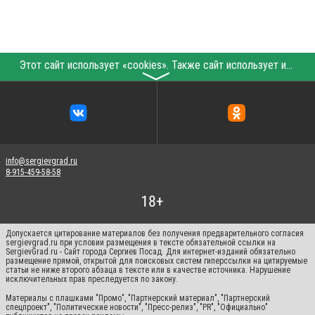
Этот сайт использует «cookies». Также сайт использует интернет-сервис для сбора технических данных касательно посетителей с целью получения маркетинговой и статистической информации. Условия обработки данных посетителей сайта см.
〉
info@sergievgrad.ru
8-915-459-58-58
Допускается цитирование материалов без получения предварительного согласия
sergievgrad.ru при условии размещения в тексте обязательной ссылки на
SergievGrad.ru - Сайт города Сергиев Посад. Для интернет-изданий обязательно
размещение прямой, открытой для поисковых систем гиперссылки на цитируемые
статьи не ниже второго абзаца в тексте или в качестве источника. Нарушение
исключительных прав преследуется по закону.
Материалы с плашками "Промо", "Партнерский материал", "Партнерский
спецпроект", "Политические новости", "Пресс-релиз", "PR", "Официально"