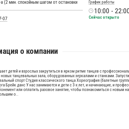
-а (2 мин. спокойным шагом от остановки
График работы
10:00 - 22:0
Сейчас открыто
7-07
ация о компании
шает детей и взрослых закрутиться в ярком ритме танцев с профессиона
 новых танцевальных зала, оборудованных зеркалами и станками. Запуст
альный спорт Студия классического танца Хореография (балетные групп
га Брейк данс У нас занимаются и дети с 3-х лет, и начинающие, и профе
абонемент или оплатить разовое занятие, чтобы познакомиться с новым 
ольшим о...