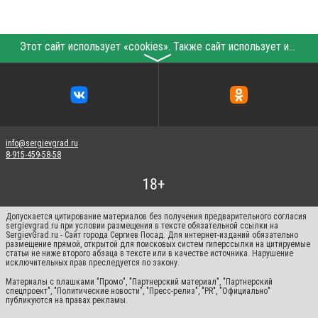
Этот сайт использует «cookies». Также сайт использует интернет-сервис для сбора технических данных касательно посетителей с целью получения маркетинговой и статистической информации. Условия обработки данных посетителей сайта см.
〉
info@sergievgrad.ru
8-915-459-58-58
Допускается цитирование материалов без получения предварительного согласия
sergievgrad.ru при условии размещения в тексте обязательной ссылки на
SergievGrad.ru - Сайт города Сергиев Посад. Для интернет-изданий обязательно
размещение прямой, открытой для поисковых систем гиперссылки на цитируемые
статьи не ниже второго абзаца в тексте или в качестве источника. Нарушение
исключительных прав преследуется по закону.
Материалы с плашками "Промо", "Партнерский материал", "Партнерский
спецпроект", "Политические новости", "Пресс-релиз", "PR", "Официально"
публикуются на правах рекламы.