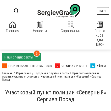
Войти
Главная
Новости
Справочник
Газета
«Все
для
Вас»
5
Наши спецпроекты
Г
ГЕОРГИЕВСКАЯ ЛЕНТОЧКА – 2026
С
СТРОЙКА И РЕМОНТ
А
АФИША
Главная
Справочник
Городские службы, власть
Правоохранительные
органы, силовые структуры
Участковый пункт полиции «Северный» Сергиев
Посад
Участковый пункт полиции «Северный»
Сергиев Посад