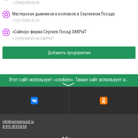
+7(966)099-36-95
Мастерская дымников и колпаков в Сергиевом Посаде
+7(977)592-72-14
«Сайнор» фирма Сергиев Посад ЗАКРЫТ
+7(495)960-87-68 ЗАКРЫТ
Добавить предприятие
Этот сайт использует «cookies». Также сайт использует интернет-сервис для сбора технических данных касательно посетителей с целью получения маркетинговой и статистической информации. Условия обработки данных посетителей сайта см.
〉
info@sergievgrad.ru
8-915-459-58-58