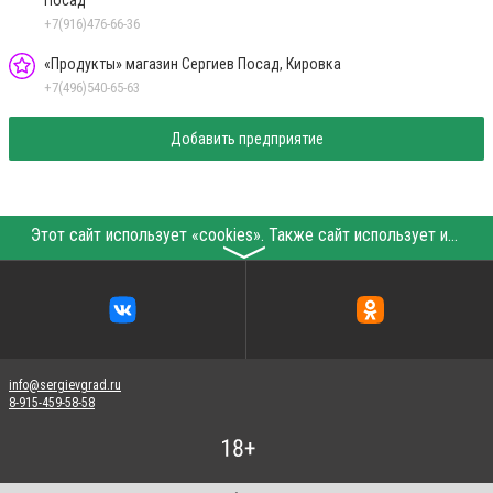
Посад
+7(916)476-66-36
«Продукты» магазин Сергиев Посад, Кировка
+7(496)540-65-63
Добавить предприятие
Этот сайт использует «cookies». Также сайт использует интернет-сервис для сбора технических данных касательно посетителей с целью получения маркетинговой и статистической информации. Условия обработки данных посетителей сайта см.
〉
info@sergievgrad.ru
8-915-459-58-58