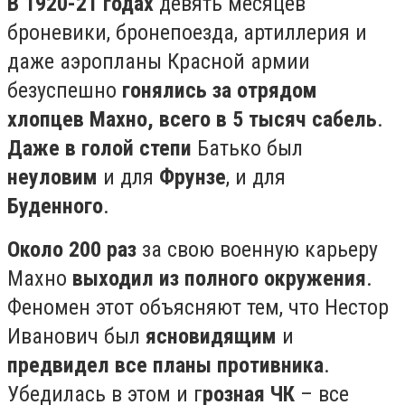
В 1920-21 годах
девять месяцев
броневики, бронепоезда, артиллерия и
даже аэропланы Красной армии
безуспешно
гонялись за отрядом
хлопцев Махно, всего в 5 тысяч сабель
.
Даже в голой степи
Батько был
неуловим
и для
Фрунзе
, и для
Буденного
.⠀ ⠀
Около 200 раз
за свою военную карьеру
Махно
выходил из полного окружения
.
Феномен этот объясняют тем, что Нестор
Иванович был
ясновидящим
и
предвидел все планы противника
.
Убедилась в этом и г
розная ЧК
– все