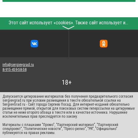
Этот сайт использует «cookies». Также сайт использует интернет-сервис для сбора технических данных касательно посетителей с целью получения маркетинговой и статистической информации. Условия обработки данных посетителей сайта см.
〉
info@sergievgrad.ru
8-915-459-58-58
Допускается цитирование материалов без получения предварительного согласия
sergievgrad.ru при условии размещения в тексте обязательной ссылки на
SergievGrad.ru - Сайт города Сергиев Посад. Для интернет-изданий обязательно
размещение прямой, открытой для поисковых систем гиперссылки на цитируемые
статьи не ниже второго абзаца в тексте или в качестве источника. Нарушение
исключительных прав преследуется по закону.
Материалы с плашками "Промо", "Партнерский материал", "Партнерский
спецпроект", "Политические новости", "Пресс-релиз", "PR", "Официально"
публикуются на правах рекламы.