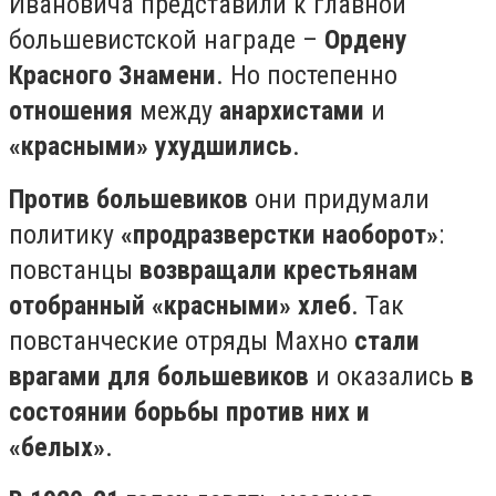
Ивановича представили к главной
большевистской награде –
Ордену
Красного Знамени
. Но постепенно
отношения
между
анархистами
и
«красными» ухудшились
.⠀ ⠀
Против большевиков
они придумали
политику
«продразверстки наоборот»
:
повстанцы
возвращали крестьянам
отобранный «красными» хлеб
. Так
повстанческие отряды Махно
стали
врагами для большевиков
и оказались
в
состоянии борьбы против них и
«белых»
.⠀