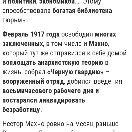
и
политики
,
экономикой
…. Этому
способствовала
богатая библиотека
тюрьмы.⠀ ⠀
Февраль 1917 года
освободил
многих
заключенных
, в том числе и
Махно
,
который тут же отправился к себе домой
воплощать анархистскую теорию
в
жизнь: собрал
«Черную гвардию»
–
вооруженный отряд
, добился введения
восьмичасового рабочего дня и
постарался ликвидировать
безработицу
.⠀ ⠀
Нестор Махно ровно на месяц раньше