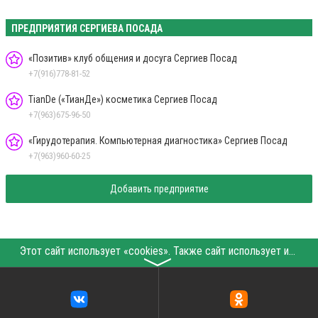
ПРЕДПРИЯТИЯ СЕРГИЕВА ПОСАДА
«Позитив» клуб общения и досуга Сергиев Посад
+7(916)778-81-52
TianDe («ТианДе») косметика Сергиев Посад
+7(963)675-96-50
«Гирудотерапия. Компьютерная диагностика» Сергиев Посад
+7(963)960-60-25
Добавить предприятие
Этот сайт использует «cookies». Также сайт использует интернет-сервис для сбора технических данных касательно посетителей с целью получения маркетинговой и статистической информации. Условия обработки данных посетителей сайта см.
〉