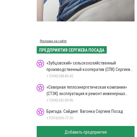
Реклама на сайте
ПРЕДПРИЯТИЯ СЕРГИЕВА ПОСАДА
«Зубцовский» сельскохозяйственный
производственный кооператив (СПК) Сергиев
Посад
+7(496)548-83-45
«Северная теплоэнергетическая компания»
(СТЭК) эксплуатация и ремонт инженерных
систем Сергиев Посад
+7(496)542-89-96
Бригада. Сайдинг. Вагонка Сергиев Посад
+7(916)606-77-50
Добавить предприятие