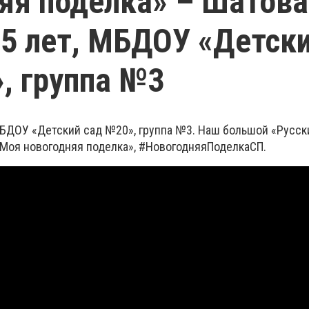
яя поделка» – Шатова
 5 лет, МБДОУ «Детск
, группа №3
 МБДОУ «Детский сад №20», группа №3. Наш большой «Русск
«Моя новогодняя поделка», #НовогодняяПоделкаСП.