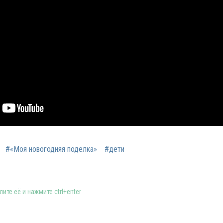
#«Моя новогодняя поделка»
#дети
ите её и нажмите ctrl+enter