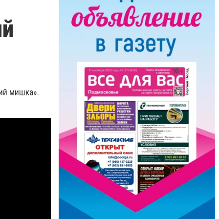
ий
ий мишка».