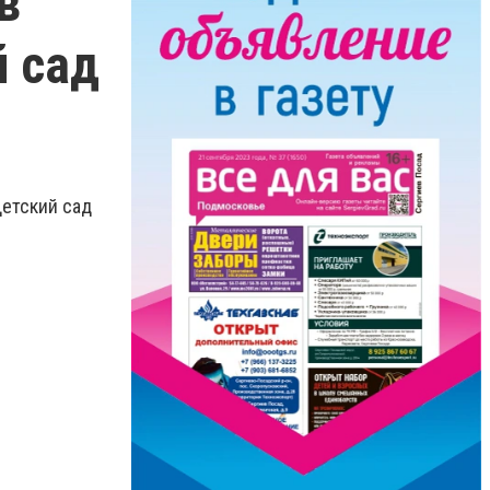
в
й сад
Детский сад