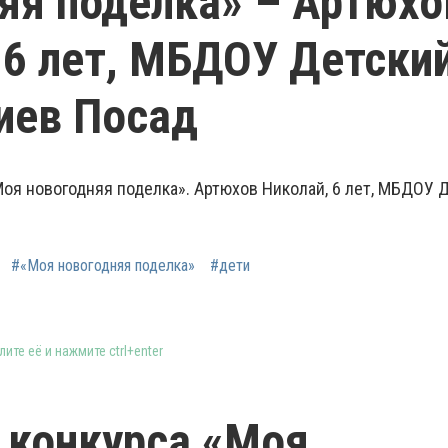
яя поделка» – Артюхо
 6 лет, МБДОУ Детски
иев Посад
Моя новогодняя поделка». Артюхов Николай, 6 лет, МБДОУ 
#«Моя новогодняя поделка»
#дети
ите её и нажмите ctrl+enter
 конкурса «Моя