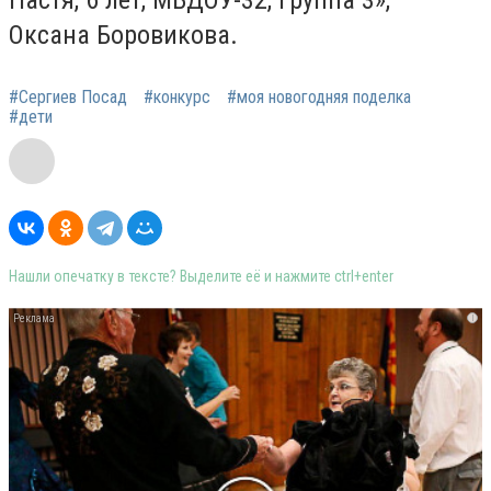
Настя, 6 лет, МБДОУ-32, группа 3», –
Оксана Боровикова.
#Сергиев Посад
#конкурс
#моя новогодняя поделка
#дети
Нашли опечатку в тексте? Выделите её и нажмите ctrl+enter
i