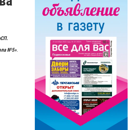
ва
СП.
ола №5»
.