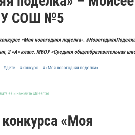
яя поделка» – Моисее
ОУ СОШ №5
конкурсе «Моя новогодняя поделка».
#НовогодняяПоделка
ня, 2 «А» класс. МБОУ «Средняя общеобразовательная шк
#дети
#конкурс
#«Моя новогодняя поделка»
ите её и нажмите ctrl+enter
 конкурса «Моя