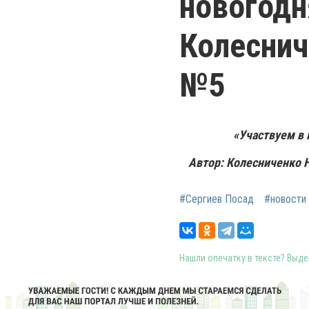
новогодн
Колесни
№5
«Участвуем в 
Автор: Колесниченко 
#Сергиев Посад
#новости
Нашли опечатку в тексте? Выдел