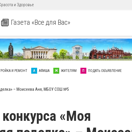
Красота и Здоровье
Газета «Все для Вас»
ТРОЙКА И РЕМОНТ
А
АФИША
Ж
ЖИТЕЛЯМ
П
ПОДАТЬ ОБЪЯВЛЕНИЕ
оделка» – Моисеева Аня, МБОУ СОШ №5
 конкурса «Моя