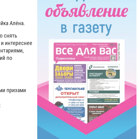
йка Алёна.
о снять
и интереснее
ентариями,
ий по
ыми призами
х