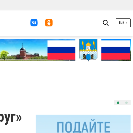
Войти
руг»