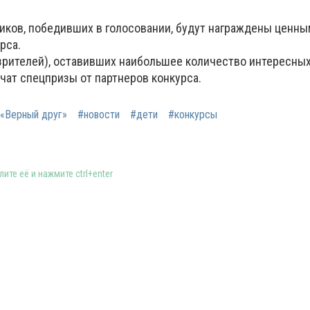
иков, победивших в голосовании, будут награждены ценн
рса.
 зрителей), оставивших наибольшее количество интересны
чат спецпризы от партнеров конкурса.
 «Верный друг»
#новости
#дети
#конкурсы
ите её и нажмите ctrl+enter