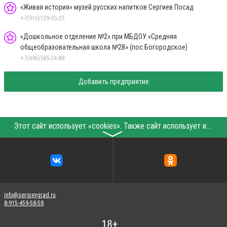
«Живая история» музей русских напитков Сергиев Посад
+7(916)128-05-25
«Дошкольное отделение №2» при МБДОУ «Средняя
общеобразовательная школа №28» (пос.Богородское)
+7(496)545-34-88
Добавить предприятие
Этот сайт использует «cookies». Также сайт использует интернет-сервис для сбора технических данных касательно посетителей с целью получения маркетинговой и статистической информации. Условия обработки данных посетителей сайта см.
〉
info@sergievgrad.ru
8-915-459-58-58