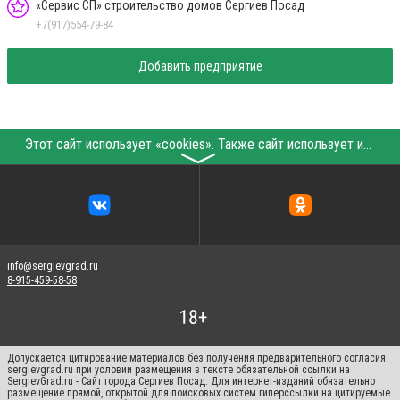
«Сервис СП» строительство домов Сергиев Посад
+7(917)554-79-84
Добавить предприятие
Этот сайт использует «cookies». Также сайт использует интернет-сервис для сбора технических данных касательно посетителей с целью получения маркетинговой и статистической информации. Условия обработки данных посетителей сайта см.
〉
info@sergievgrad.ru
8-915-459-58-58
Допускается цитирование материалов без получения предварительного согласия
sergievgrad.ru при условии размещения в тексте обязательной ссылки на
SergievGrad.ru - Сайт города Сергиев Посад. Для интернет-изданий обязательно
размещение прямой, открытой для поисковых систем гиперссылки на цитируемые