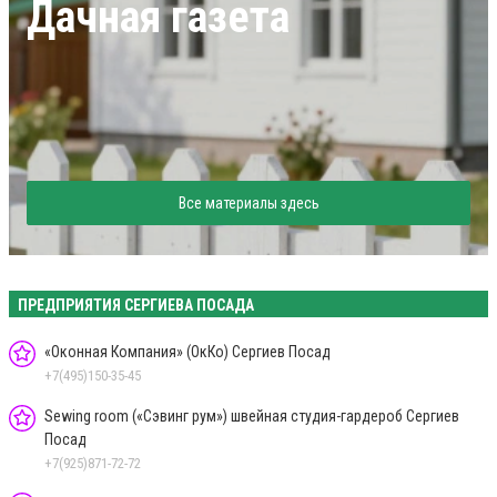
Дачная газета
Все материалы здесь
ПРЕДПРИЯТИЯ СЕРГИЕВА ПОСАДА
«Оконная Компания» (ОкКо) Сергиев Посад
+7(495)150-35-45
Sewing room («Сэвинг рум») швейная студия-гардероб Сергиев
Посад
+7(925)871-72-72