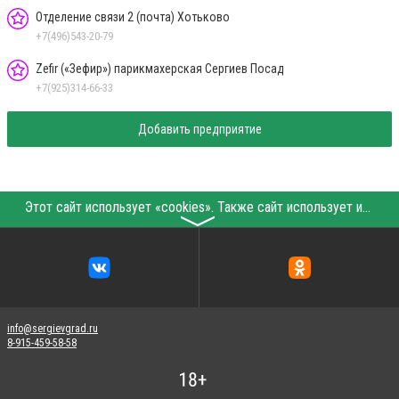
Отделение связи 2 (почта) Хотьково
+7(496)543-20-79
Zefir («Зефир») парикмахерская Сергиев Посад
+7(925)314-66-33
Добавить предприятие
Этот сайт использует «cookies». Также сайт использует интернет-сервис для сбора технических данных касательно посетителей с целью получения маркетинговой и статистической информации. Условия обработки данных посетителей сайта см.
〉
info@sergievgrad.ru
8-915-459-58-58