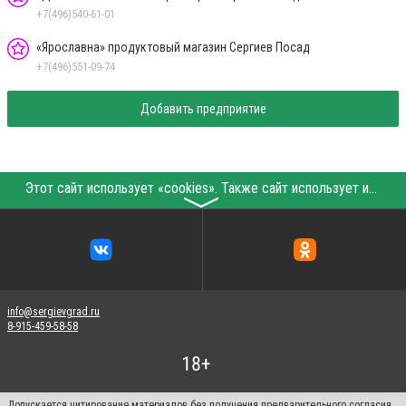
+7(496)540-61-01
«Ярославна» продуктовый магазин Сергиев Посад
+7(496)551-09-74
Добавить предприятие
Этот сайт использует «cookies». Также сайт использует интернет-сервис для сбора технических данных касательно посетителей с целью получения маркетинговой и статистической информации. Условия обработки данных посетителей сайта см.
〉
info@sergievgrad.ru
8-915-459-58-58
Допускается цитирование материалов без получения предварительного согласия