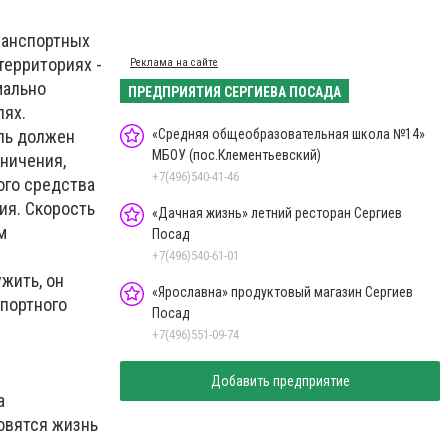
ранспортных
территориях -
Реклама на сайте
мально
ПРЕДПРИЯТИЯ СЕРГИЕВА ПОСАДА
лях.
«Средняя общеобразовательная школа №14»
ель должен
МБОУ (пос.Клементьевский)
ничения,
+7(496)540-41-46
ого средства
ия. Скорость
«Дачная жизнь» летний ресторан Сергиев
м
Посад
+7(496)540-61-01
жить, он
«Ярославна» продуктовый магазин Сергиев
портного
Посад
+7(496)551-09-74
Добавить предприятие
а
овятся жизнь