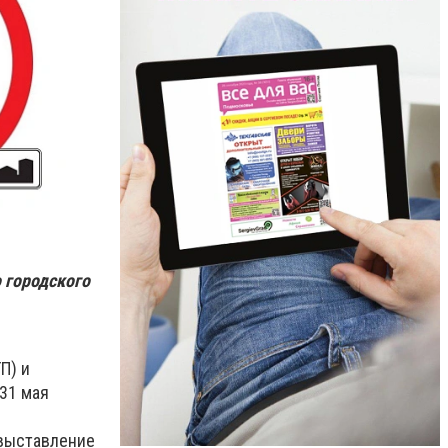
 городского
П) и
31 мая
 выставление