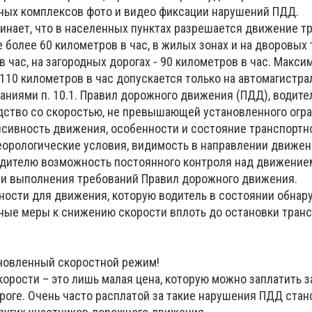
ных комплексов фото и видео фиксации нарушений ПДД.
инает, что в населенных пунктах разрешается движение т
 более 60 километров в час, в жилых зонах и на дворовых 
в час, на загородных дорогах - 90 километров в час. Макси
110 километров в час допускается только на автомагистра
аниями п. 10.1. Правил дорожного движения (ПДД), водит
дство со скоростью, не превышающей установленного огра
нсивность движения, особенности и состояние транспортн
теорологические условия, видимость в направлении движен
одителю возможность постоянного контроля над движение
 и выполнения требований Правил дорожного движения.
ности для движения, которую водитель в состоянии обнару
ые меры к снижению скорости вплоть до остановки транс
новленный скоростной режим!
орости – это лишь малая цена, которую можно заплатить з
роге. Очень часто расплатой за такие нарушения ПДД стан