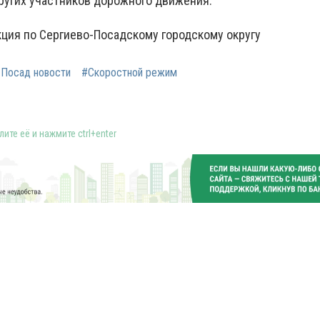
других участников дорожного движения.
кция по Сергиево-Посадскому городскому округу
 Посад новости
#Скоростной режим
ите её и нажмите ctrl+enter