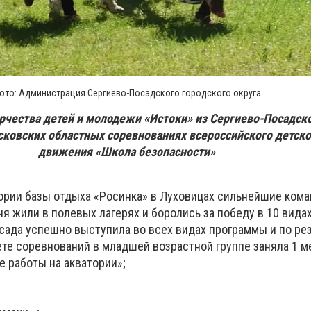
ото: Администрация Сергиево-Посадского городского округа
рчества детей и молодежи «Истоки» из Сергиево-Посадско
сковских областных соревнованиях всероссийского детск
движения «Школа безопасности»
итории базы отдыха «Росинка» в Луховицах сильнейшие ком
я жили в полевых лагерях и боролись за победу в 10 вида
сада успешно выступила во всех видах программы и по ре
ете соревнований в младшей возрастной группе заняла 1 м
 работы на акватории»;