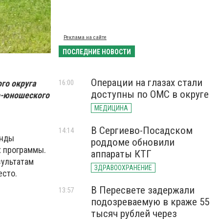
Реклама на сайте
ПОСЛЕДНИЕ НОВОСТИ
Операции на глазах стали
го округа
16:00
доступны по ОМС в округе
о-юношеского
МЕДИЦИНА
В Сергиево-Посадском
14:14
анды
роддоме обновили
х программы.
аппараты КТГ
зультатам
ЗДРАВООХРАНЕНИЕ
есто.
В Пересвете задержали
13:57
подозреваемую в краже 55
тысяч рублей через