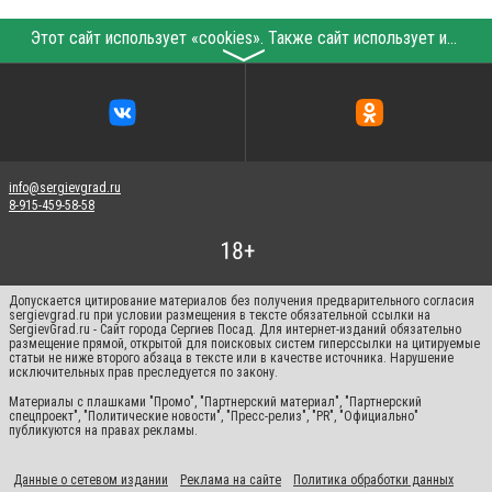
Этот сайт использует «cookies». Также сайт использует интернет-сервис для сбора технических данных касательно посетителей с целью получения маркетинговой и статистической информации. Условия обработки данных посетителей сайта см.
〉
info@sergievgrad.ru
8-915-459-58-58
Допускается цитирование материалов без получения предварительного согласия
sergievgrad.ru при условии размещения в тексте обязательной ссылки на
SergievGrad.ru - Сайт города Сергиев Посад. Для интернет-изданий обязательно
размещение прямой, открытой для поисковых систем гиперссылки на цитируемые
статьи не ниже второго абзаца в тексте или в качестве источника. Нарушение
исключительных прав преследуется по закону.
Материалы с плашками "Промо", "Партнерский материал", "Партнерский
спецпроект", "Политические новости", "Пресс-релиз", "PR", "Официально"
публикуются на правах рекламы.
Данные о сетевом издании
Реклама на сайте
Политика обработки данных