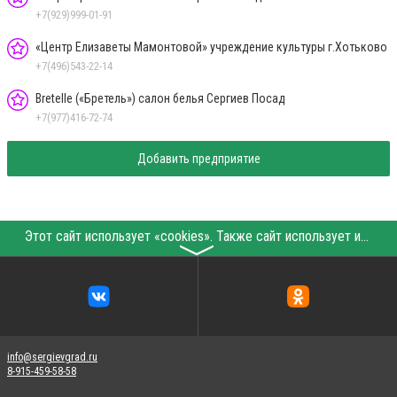
+7(929)999-01-91
«Центр Елизаветы Мамонтовой» учреждение культуры г.Хотьково
+7(496)543-22-14
Bretelle («Бретель») салон белья Сергиев Посад
+7(977)416-72-74
Добавить предприятие
Этот сайт использует «cookies». Также сайт использует интернет-сервис для сбора технических данных касательно посетителей с целью получения маркетинговой и статистической информации. Условия обработки данных посетителей сайта см.
〉
info@sergievgrad.ru
8-915-459-58-58