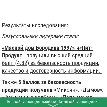
Результаты исследования:
Безусловными лидерами стали:
«Мясной дом Бородина 1997»
и
«Пит-
Продукт»
получили высший средний
балп (4.82) за безопасность продукции,
качество и достоверность информации.
Также
5 баллов за безопасность
продукции получили
«Микоян», «Дымов»,
«Фамильные колбасы», «Папа может»,
Этот сайт использует «cookies». Также сайт использует интернет-сервис для сбора технических данных касательно посетителей с целью получения маркетинговой и статистической информации. Условия обработки данных посетителей сайта см.
«Стародворские колбасы (Вязанка)»,
〉