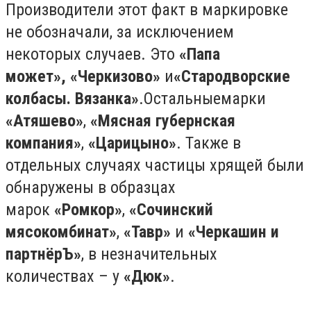
Производители этот факт в маркировке
не обозначали, за исключением
некоторых случаев. Это
«Папа
может»,
«Черкизово»
и
«Стародворские
колбасы. Вязанка»
.Остальныемарки
«Атяшево»
,
«Мясная губернская
компания»
,
«Царицыно»
. Также в
отдельных случаях частицы хрящей были
обнаружены в образцах
марок
«Ромкор»
,
«Сочинский
мясокомбинат»
,
«Тавр»
и
«Черкашин и
партнёрЪ»
, в незначительных
количествах – у
«Дюк»
.