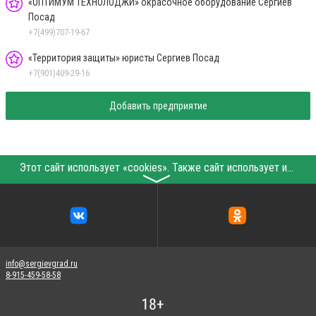
«ОПТИМУМ ТЕХНОЛОДЖИ» окрасочное оборудование Сергиев
Посад
+7(499)707-19-67
«Территория защиты» юристы Сергиев Посад
+7(901)409-29-16
Добавить предприятие
Этот сайт использует «cookies». Также сайт использует интернет-сервис для сбора технических данных касательно посетителей с целью получения маркетинговой и статистической информации. Условия обработки данных посетителей сайта см.
〉
info@sergievgrad.ru
8-915-459-58-58