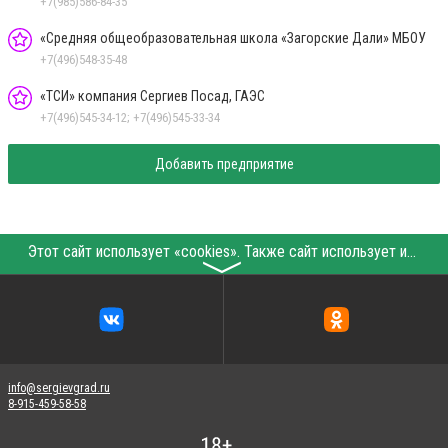
+7(985)586-84-35
«Средняя общеобразовательная школа «Загорские Дали» МБОУ
+7(496)548-35-48
«ТСИ» компания Сергиев Посад, ГАЭС
+7(496)545-34-12; +7(496)545-33-34
Добавить предприятие
Этот сайт использует «cookies». Также сайт использует интернет-сервис для сбора технических данных касательно посетителей с целью получения маркетинговой и статистической информации. Условия обработки данных посетителей сайта см.
〉
info@sergievgrad.ru
8-915-459-58-58