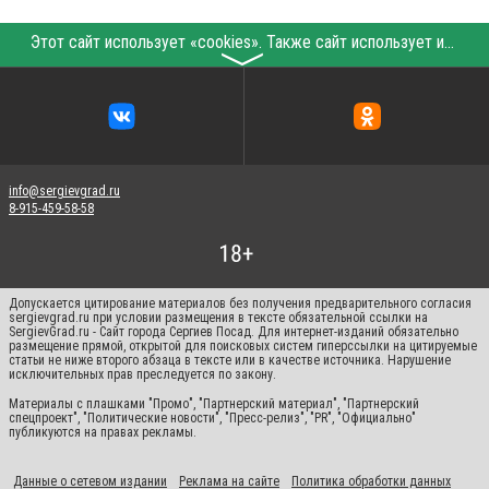
Этот сайт использует «cookies». Также сайт использует интернет-сервис для сбора технических данных касательно посетителей с целью получения маркетинговой и статистической информации. Условия обработки данных посетителей сайта см.
〉
info@sergievgrad.ru
8-915-459-58-58
Допускается цитирование материалов без получения предварительного согласия
sergievgrad.ru при условии размещения в тексте обязательной ссылки на
SergievGrad.ru - Сайт города Сергиев Посад. Для интернет-изданий обязательно
размещение прямой, открытой для поисковых систем гиперссылки на цитируемые
статьи не ниже второго абзаца в тексте или в качестве источника. Нарушение
исключительных прав преследуется по закону.
Материалы с плашками "Промо", "Партнерский материал", "Партнерский
спецпроект", "Политические новости", "Пресс-релиз", "PR", "Официально"
публикуются на правах рекламы.
Данные о сетевом издании
Реклама на сайте
Политика обработки данных