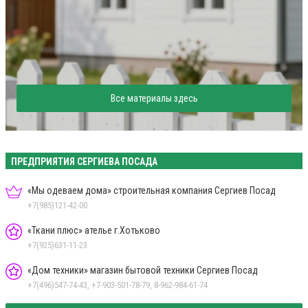
Все материалы здесь
ПРЕДПРИЯТИЯ СЕРГИЕВА ПОСАДА
«Мы одеваем дома» строительная компания Сергиев Посад
+7(985)121-42-00
«Ткани плюс» ателье г.Хотьково
+7(925)631-11-23
«Дом техники» магазин бытовой техники Сергиев Посад
+7(496)547-74-43, +7-903-501-78-79, 8-962-984-61-74