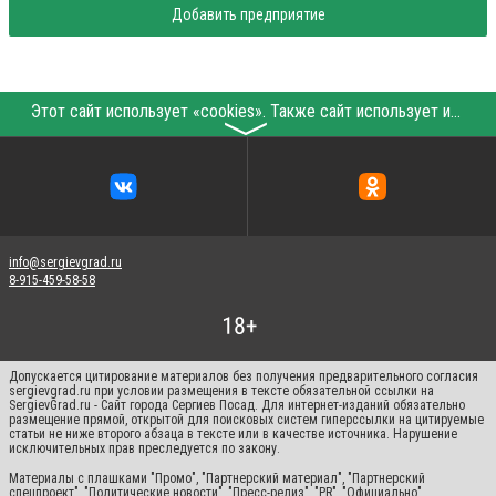
Добавить предприятие
Этот сайт использует «cookies». Также сайт использует интернет-сервис для сбора технических данных касательно посетителей с целью получения маркетинговой и статистической информации. Условия обработки данных посетителей сайта см.
〉
info@sergievgrad.ru
8-915-459-58-58
Допускается цитирование материалов без получения предварительного согласия
sergievgrad.ru при условии размещения в тексте обязательной ссылки на
SergievGrad.ru - Сайт города Сергиев Посад. Для интернет-изданий обязательно
размещение прямой, открытой для поисковых систем гиперссылки на цитируемые
статьи не ниже второго абзаца в тексте или в качестве источника. Нарушение
исключительных прав преследуется по закону.
Материалы с плашками "Промо", "Партнерский материал", "Партнерский
спецпроект", "Политические новости", "Пресс-релиз", "PR", "Официально"