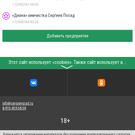
+7(496)541-38-00
«Диана» химчистка Сергиев Посад
+7(968)564-85-28
Добавить предприятие
Этот сайт использует «cookies». Также сайт использует интернет-сервис для сбора технических данных касательно посетителей с целью получения маркетинговой и статистической информации. Условия обработки данных посетителей сайта см.
〉
info@sergievgrad.ru
8-915-459-58-58
Допускается цитирование материалов без получения предварительного согласия