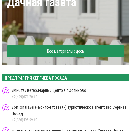
Дачная газета
Все материалы здесь
ПРЕДПРИЯТИЯ СЕРГИЕВА ПОСАДА
«МиСта» ветеринарный центр в г.Хотьково
+7(499)674-70-65
BonTon travel («Бонтон тревел») туристическое агентство Сергиев
Посад
+7(926)495-09-60
«СпецСервис» компьютерный салон-мастерская Сергиев Посад