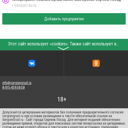
+7(930)007-40-50
Добавить предприятие
Этот сайт использует «cookies». Также сайт использует интернет-сервис для сбора технических данных касательно посетителей с целью получения маркетинговой и статистической информации. Условия обработки данных посетителей сайта см.
〉
info@sergievgrad.ru
8-915-459-58-58
Допускается цитирование материалов без получения предварительного согласия
sergievgrad.ru при условии размещения в тексте обязательной ссылки на
SergievGrad.ru - Сайт города Сергиев Посад. Для интернет-изданий обязательно
размещение прямой, открытой для поисковых систем гиперссылки на цитируемые
статьи не ниже второго абзаца в тексте или в качестве источника. Нарушение