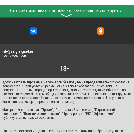
Этот сайт использует «cookies». Также сайт использует интернет-сервис для сбора технических данных касательно посетителей с целью получения маркетинговой и статистической информации. Условия обработки данных посетителей сайта см.
〉
info@sergievgrad.ru
8-915-459-58-58
Допускается цитирование материалов без получения предварительного согласия
sergievgrad.ru при условии размещения в тексте обязательной ссылки на
SergievGrad.ru - Сайт города Сергиев Посад. Для интернет-изданий обязательно
размещение прямой, открытой для поисковых систем гиперссылки на цитируемые
статьи не ниже второго абзаца в тексте или в качестве источника. Нарушение
исключительных прав преследуется по закону.
Материалы с плашками "Промо", "Партнерский материал", "Партнерский
спецпроект", "Политические новости", "Пресс-релиз", "PR", "Официально"
публикуются на правах рекламы.
Данные о сетевом издании
Реклама на сайте
Политика обработки данных