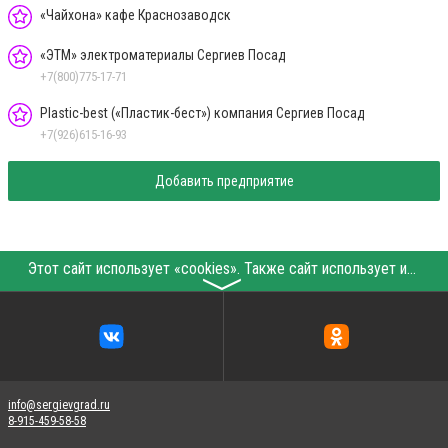
«Чайхона» кафе Краснозаводск
«ЭТМ» электроматериалы Сергиев Посад
+7(800)775-17-71
Plastic-best («Пластик-бест») компания Сергиев Посад
+7(926)615-16-93
Добавить предприятие
Этот сайт использует «cookies». Также сайт использует интернет-сервис для сбора технических данных касательно посетителей с целью получения маркетинговой и статистической информации. Условия обработки данных посетителей сайта см.
〉
info@sergievgrad.ru
8-915-459-58-58