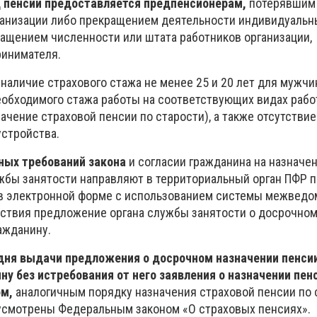
д пенсии предоставляется предпенсионерам,
потерявшим 
ганизации либо прекращением деятельности индивидуаль
ащением численности или штата работников организации,
ринимателя.
 наличие страхового стажа не менее 25 и 20 лет для мужч
еобходимого стажа работы на соответствующих видах рабо
ачение страховой пенсии по старости), а также отсутствие
стройства.
ных требований закона
и согласии гражданина на назначе
жбы занятости направляют в территориальный орган ПФР п
 в электронной форме с использованием системы межведо
ствия предложение органа службы занятости о досрочном
ажданину.
 дня выдачи предложения о досрочном назначении пенси
у без истребования от него заявления о назначении пен
ом,
аналогичным порядку назначения страховой пенсии по с
усмотрены Федеральным законом «О страховых пенсиях».