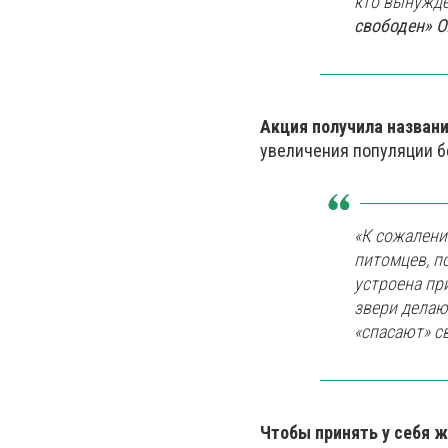
кто вынужде
свободен» О
Акция получила названи
увеличения популяции 
«К сожалени
питомцев, п
устроена пр
звери делаю
«спасают» с
Чтобы принять у себя ж