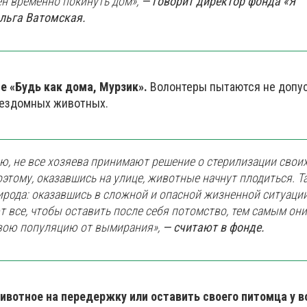
н временно покинуть дом»,
— говорит директор фонда «Я
льга Ватомская.
е «Будь как дома, Мурзик».
Волонтеры пытаются не допу
бездомных животных.
ю, не все хозяева принимают решение о стерилизации свои
оэтому, оказавшись на улице, животные начнут плодиться. Т
ирода: оказавшись в сложной и опасной жизненной ситуации
т все, чтобы оставить после себя потомство, тем самым они
вою популяцию от вымирания»,
— считают в фонде.
ивотное на передержку или оставить своего питомца у в