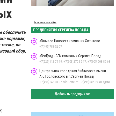
ых
Реклама на сайте
ПРЕДПРИЯТИЯ СЕРГИЕВА ПОСАДА
ы обеспечить
 же кормами,
«Галилео Нанотех» компания Хотьково
 также, по
+7(495)783-52-07
ансовый сбор,
«ГеоГрад - СП» компания Сергиев Посад
+7(925)112-79-19; +7(903)270-35-17; +7(905)508-89-68
Центральная городская библиотека имени
А.С.Горловского в г.Сергиев Посад
+7(496)546-03-07 абонемент; +7(496)542-39-48 администратор
Добавить предприятие
,