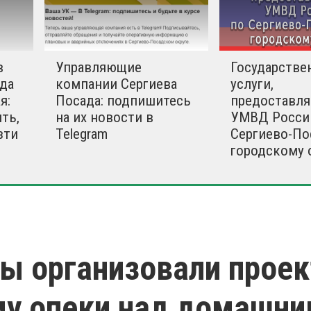
в
Управляющие
Государстве
да
компании Сергиева
услуги,
я:
Посада: подпишитесь
предоставл
ть,
на их новости в
УМВД Росси
зти
Telegram
Сергиево-По
городскому 
ы организовали проек
му опеки над домашни