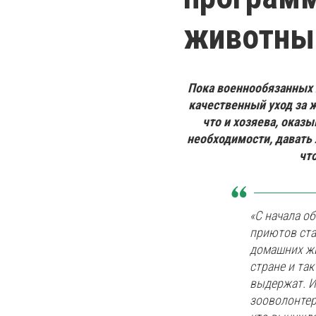
животны
Пока военнообязанных 
качественный уход за
что и хозяева, оказ
необходимости, давать 
чт
«С начала о
приютов ста
домашних жи
стране и так
выдержат. И
зооволонтер