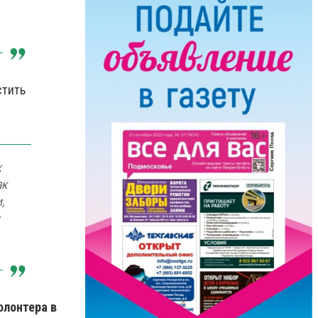
стить
х
ак
,
олонтера в