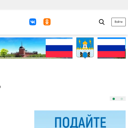
Войти
н