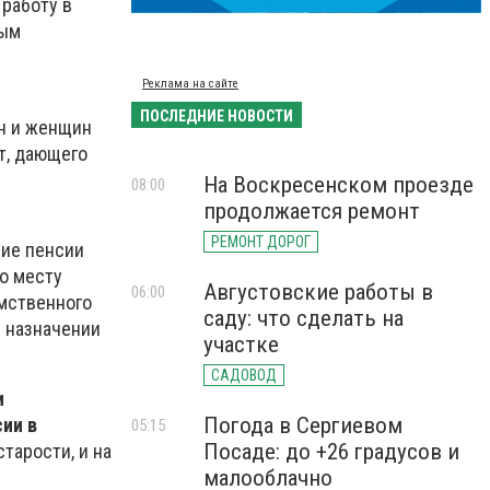
работу в
ным
Реклама на сайте
ПОСЛЕДНИЕ НОВОСТИ
ин и женщин
т, дающего
На Воскресенском проезде
08:00
продолжается ремонт
РЕМОНТ ДОРОГ
ние пенсии
о месту
Августовские работы в
06:00
мственного
саду: что сделать на
 назначении
участке
САДОВОД
и
Погода в Сергиевом
сии в
05:15
Посаде: до +26 градусов и
тарости, и на
малооблачно