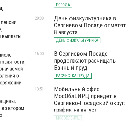
ПОГОДА
и,
День физкультурника в
20:00
 пенсии
Сергиевом Посаде отметят
,
8 августа
и выплаты
ДЕНЬ ФИЗКУЛЬТУРНИКА
В Сергиевом Посаде
16:00
числе
продолжают расчищать
 занятости,
Банный пруд
азначаемой
явления о
РАСЧИСТКА ПРУДА
поряжении
Мобильный офис
13:51
МосОблЕИРЦ приедет в
енщины,
Сергиево-Посадский округ:
я во втором
график на август
х
МОСОБЛЕИРЦ