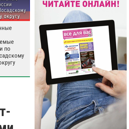
нные
яемые
и по
садскому
округу
т-
ми