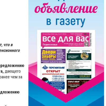
, что в
енсионного
 предложению
а,
дающего
ранее чем за
редложению