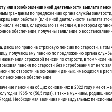
оту или возобновлении иной деятельности выплата пенси
ным гражданам по предложению органа службы занятости,
екращения работы и (или) иной деятельности выплата этой
о числа месяца, следующего за месяцем, в котором органом
нное обеспечение, получены заявление о восстановлени
а
, дающего право на страховую пенсию по старости, в том 
лицу, получающему пенсию по предложению органа службы
 назначения страховой пенсии по старости, в том числе н
траховая пенсия по старости без истребования от него за
енсии по старости на основании данных, имеющихся в рас
о пенсионное обеспечение.
начение пенсии на общих основаниях в 2022 году имеют ж
лугодии 1965-го (56,5 года), а также мужчины, родившиес
,5 года). Необходимая величина индивидуальных пенсионны