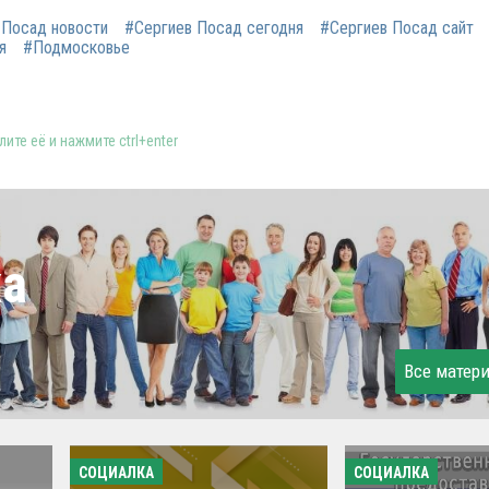
 Посад новости
#Сергиев Посад сегодня
#Сергиев Посад сайт
я
#Подмосковье
ите её и нажмите ctrl+enter
ка
Все матер
СОЦИАЛКА
СОЦИАЛКА