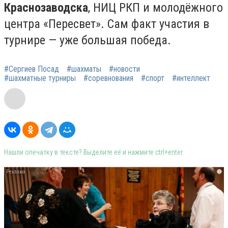
Краснозаводска
, НИЦ РКП и молодёжного
центра «Пересвет». Сам факт участия в
турнире — уже большая победа.
#Сергиев Посад
#шахматы
#новости
#шахматные турниры
#соревнования
#спорт
#интеллект
Нашли опечатку в тексте? Выделите её и нажмите ctrl+enter
i