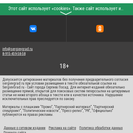
Этот сайт использует «cookies». Также сайт использует интернет-сервис для сбора технических данных касательно посетителей с целью получения маркетинговой и статистической информации. Условия обработки данных посетителей сайта см.
〉
info@sergievgrad.ru
8-915-459-58-58
Допускается цитирование материалов без получения предварительного согласия
sergievgrad.ru при условии размещения в тексте обязательной ссылки на
SergievGrad.ru - Сайт города Сергиев Посад. Для интернет-изданий обязательно
размещение прямой, открытой для поисковых систем гиперссылки на цитируемые
статьи не ниже второго абзаца в тексте или в качестве источника. Нарушение
исключительных прав преследуется по закону.
Материалы с плашками "Промо", "Партнерский материал", "Партнерский
спецпроект", "Политические новости", "Пресс-релиз", "PR", "Официально"
публикуются на правах рекламы.
Данные о сетевом издании
Реклама на сайте
Политика обработки данных
Правила сайта