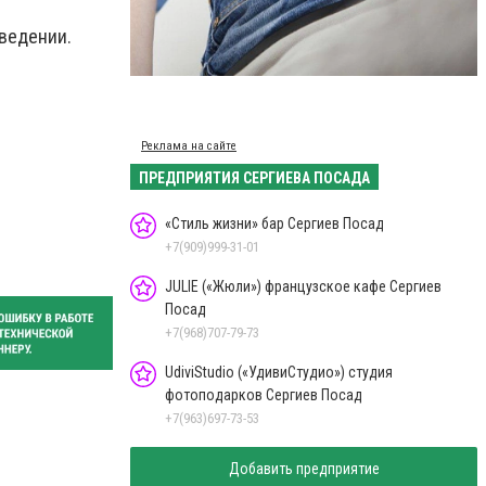
ведении.
Реклама на сайте
ПРЕДПРИЯТИЯ СЕРГИЕВА ПОСАДА
«Стиль жизни» бар Сергиев Посад
+7(909)999-31-01
JULIE («Жюли») французское кафе Сергиев
Посад
+7(968)707-79-73
UdiviStudio («УдивиСтудио») студия
фотоподарков Сергиев Посад
+7(963)697-73-53
Добавить предприятие