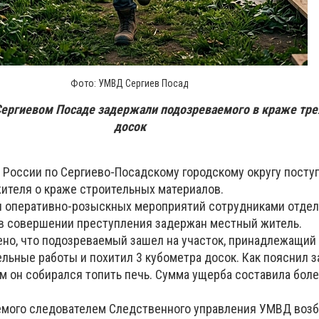
Фото: УМВД Сергиев Посад
Сергиевом Посаде задержали подозреваемого в краже тре
досок
России по Сергиево-Посадскому городскому округу посту
жителя о краже строительных материалов.
я оперативно-розыскных мероприятий сотрудниками отдел
в совершении преступления задержан местный житель.
но, что подозреваемый зашел на участок, принадлежащий 
ельные работы и похитил 3 кубометра досок. Как пояснил 
он собирался топить печь. Сумма ущерба составила боле
емого следователем Следственного управления УМВД воз