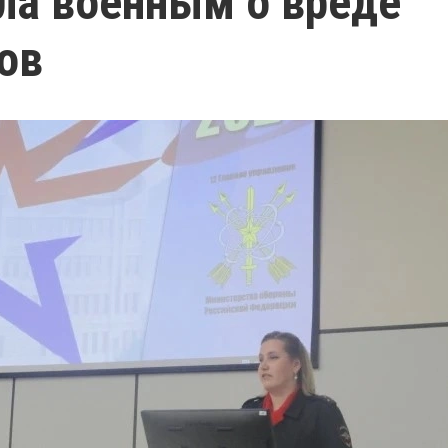
ла военным о вреде
ов