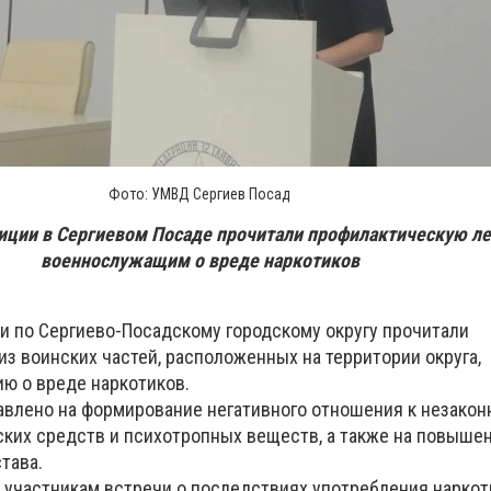
Фото: УМВД Сергиев Посад
иции в Сергиевом Посаде прочитали профилактическую л
военнослужащим о вреде наркотиков
 по Сергиево-Посадскому городскому округу прочитали
з воинских частей, расположенных на территории округа,
ю о вреде наркотиков.
влено на формирование негативного отношения к незакон
ких средств и психотропных веществ, а также на повыше
тава.
 участникам встречи о последствиях употребления наркот