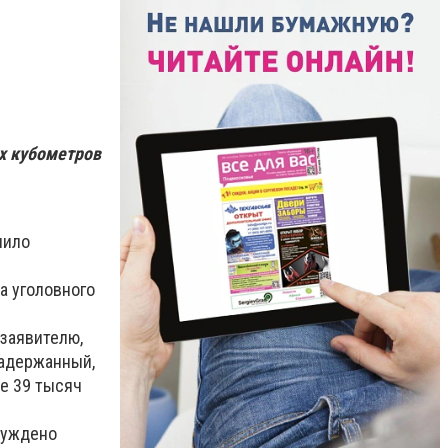
х кубометров
пило
а уголовного
заявителю,
задержанный,
е 39 тысяч
буждено