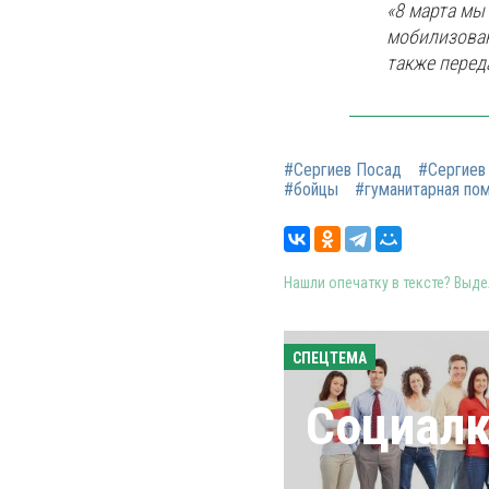
«8 марта мы
мобилизован
также перед
#Сергиев Посад
#Сергиев
#бойцы
#гуманитарная по
Нашли опечатку в тексте? Выдел
СПЕЦТЕМА
Социал