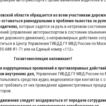
овской области обращается ко всем участникам дорожн
е оставаться равнодушными к проблеме пьянства за руле
водителях,
которые садятся за руль в нетрезвом состоянии
ний (управление автотранспортом в состоянии опьянения
ил дорожного движения), о неправомерных действиях сот
титься в Центр Управления ГИБДД ГУ МВД России по Мос
95-688-81-71 или на Единый номер «112».
Госавтоинспекция напоминает!
я коррупционных проявлений и противоправных действи
ов внутренних дел,
Управление ГИБДД ГУ МВД России по 
пользовать средства аудио, видеозаписи при контактах с 
кже требовать от них проведение административных процед
торов.
 движения следует воздержаться от передачи сотрудн
 вознаграждения за неправомерное освобождение от