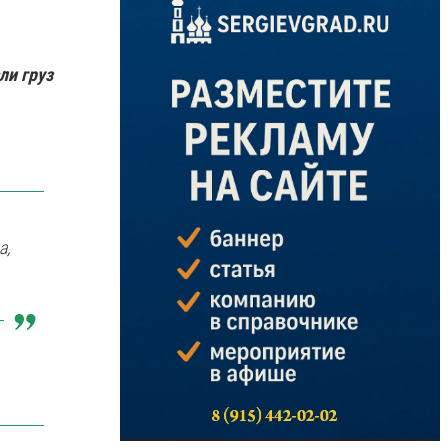
ли груз
а,