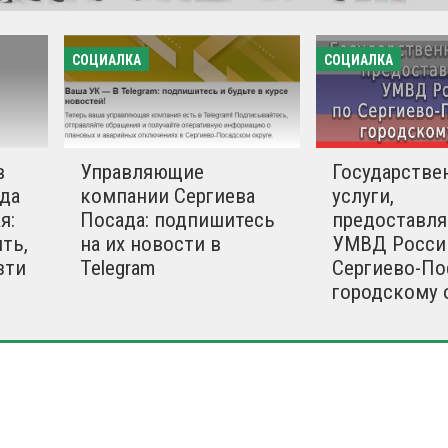
СОЦИАЛКА
СОЦИАЛКА
в
Управляющие
Государстве
да
компании Сергиева
услуги,
я:
Посада: подпишитесь
предоставл
ть,
на их новости в
УМВД Росси
зти
Telegram
Сергиево-По
городскому 