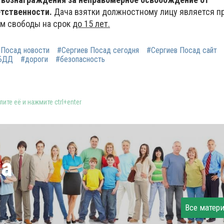
тственности.
Дача взятки должностному лицу является п
м свободы на срок
до 15 лет.
 Посад новости
#Сергиев Посад сегодня
#Сергиев Посад сайт
БДД
#дороги
#безопасность
ите её и нажмите ctrl+enter
ка
Все матер