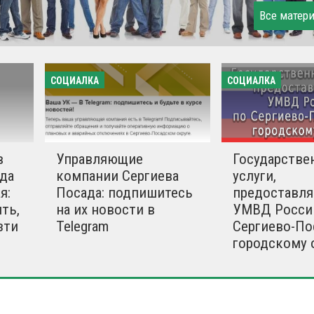
Все матер
СОЦИАЛКА
СОЦИАЛКА
в
Управляющие
Государстве
да
компании Сергиева
услуги,
я:
Посада: подпишитесь
предоставл
ть,
на их новости в
УМВД Росси
зти
Telegram
Сергиево-По
городскому 