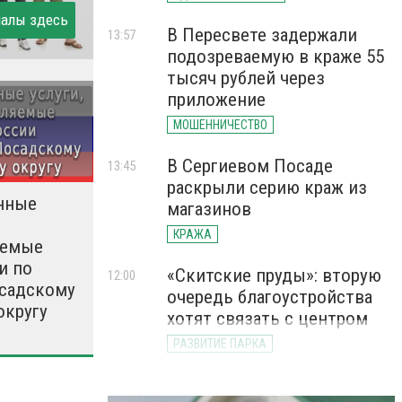
иалы здесь
В Пересвете задержали
13:57
подозреваемую в краже 55
тысяч рублей через
приложение
МОШЕННИЧЕСТВО
В Сергиевом Посаде
13:45
раскрыли серию краж из
нные
магазинов
КРАЖА
яемые
и по
«Скитские пруды»: вторую
12:00
садскому
очередь благоустройства
округу
хотят связать с центром
РАЗВИТИЕ ПАРКА