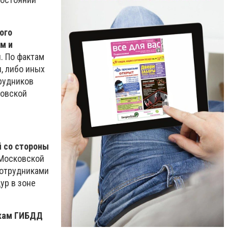
ого
м и
. По фактам
, либо иных
рудников
ковской
й со стороны
Московской
сотрудниками
ур в зоне
икам ГИБДД