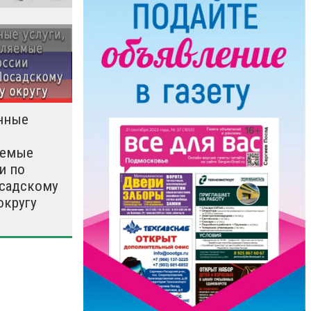
нные
яемые
и по
садскому
округу