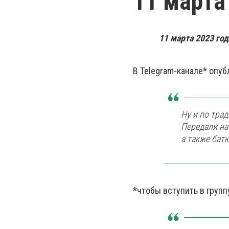
11 марта
11 марта 2023 го
В Telegram-канале*
опуб
Ну и по тра
Передали на
а также бат
*чтобы вступить в групп