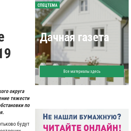
СПЕЦТЕМА
е
Дачная газета
19
Все материалы здесь
кого округа
ение тяжести
бстановки по
я.
отьково будут
состоянии